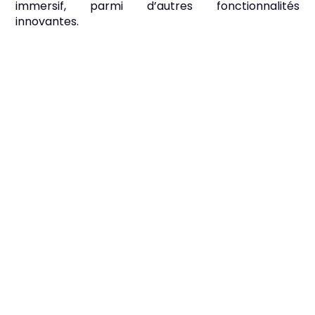
immersif, parmi d’autres fonctionnalités
innovantes.
Domaine culturel
Automatisez l’ajout de vos évènements depuis
votre billetterie en ligne directement vers votre
site.
Restauration
Personnalisez régulièrement votre carte et votre
menu du jour. Hébergez votre menu en ligne et
offrez la possibilité à vos clients de le consulter via
un QR code.