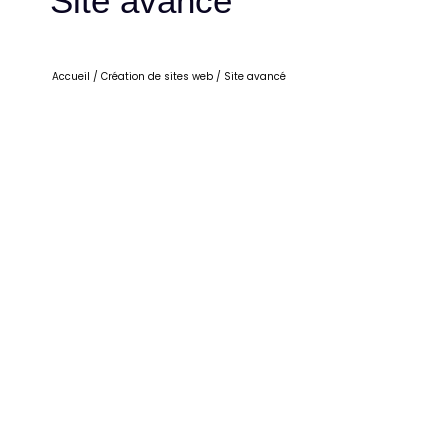
Site avancé
Accueil
/
Création de sites web
/
Site avancé
La formule de site avancé représente la solution
parfaite pour répondre à des besoins dépassant la
simple création d’un site vitrine. Idéale, en autre,
pour les secteurs événementiel et de l’hôtellerie-
restauration, cette solution vous démarquera de
vos concurrents tout en renforçant la fidélisation
de votre clientèle.