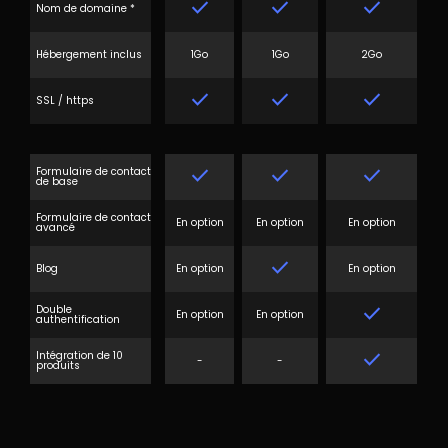
done
done
done
Nom de domaine *
Hébergement inclus
1Go
1Go
2Go
done
done
done
SSL / https
done
done
done
Formulaire de contact
de base
Formulaire de contact
En option
En option
En option
avancé
done
Blog
En option
En option
done
Double
En option
En option
authentification
done
Intégration de 10
-
-
produits